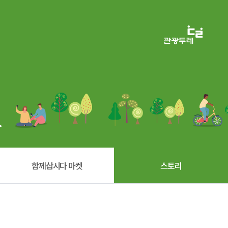
.
합께삽시다 마켓
스토리