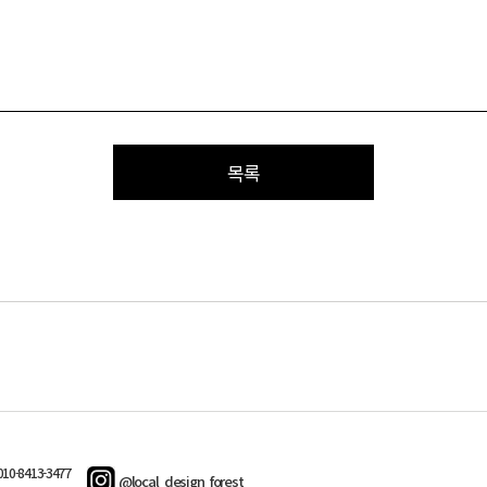
목록
10-8413-3477
@local_design_forest