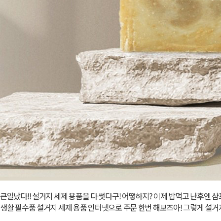
큰일났다!! 설거지 세제 용품을 다 썻다구! 어떻하지? 이제 밥먹고 난후엔 샴
생활 필수품 설거지 세제 용품 인터넷으로 주문 한번 해보즈아! 그렇게 설거