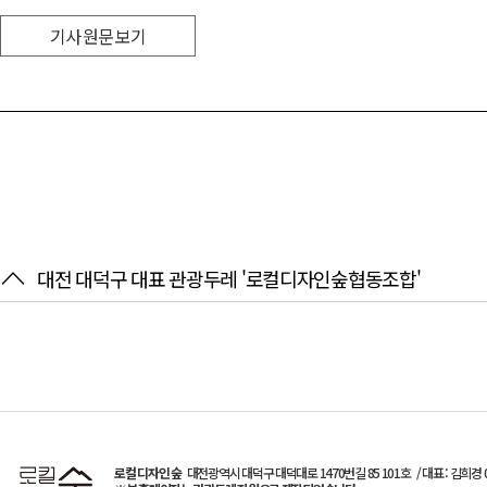
기사 원문 보기
대전 대덕구 대표 관광두레 '로컬디자인숲협동조합'
로컬 디자인 숲
대전광역시 대덕구 대덕대로 1470번길 85 101호
/ 대표 : 김희경 0